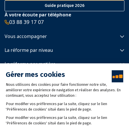
Guide pratique 2026
À votre écoute par téléphone
03 88 39 17 07
Vous accompagner
Spécimens 2025 et 2026
La réforme par niveau
Le calendrier de la réforme
Les programmes officiels
Primaire
La réforme par matière
Actualités
Collège
Être conseillé
Lycée
Français
À propos de LDE
Mathématiques
Langues vivantes
Qui sommes-nous
Éducation à la vie affective, relationnelle et à la sexualité
2026 LDE © - Tous droits réservés
Mentions légales
Politique de confidentialité
Politique de cookies
Gestion des cookies
Conception
Agence Adeliom