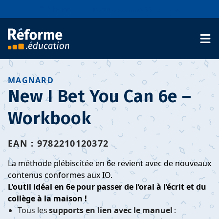
Aller au contenu
S'abonner à la newsletter
03 88 39 17 07
MAGNARD
New I Bet You Can 6e –
Workbook
EAN : 9782210120372
La méthode plébiscitée en 6e revient avec de nouveaux
contenus conformes aux IO.
L’outil idéal en 6e pour passer de l’oral à l’écrit et du
collège à la maison !
Tous les
supports en lien avec le manuel
: