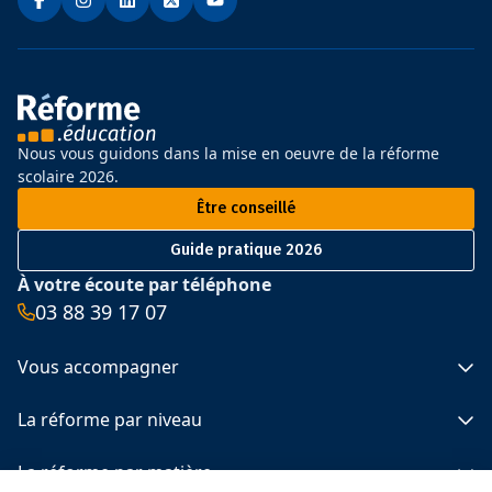
Nous vous guidons dans la mise en oeuvre de la réforme
scolaire 2026.
Être conseillé
Guide pratique 2026
À votre écoute par téléphone
03 88 39 17 07
Vous accompagner
Spécimens 2025 et 2026
La réforme par niveau
Le calendrier de la réforme
Les programmes officiels
Primaire
La réforme par matière
Actualités
Collège