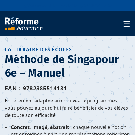
Aller au contenu
S'abonner à la newsletter
03 88 39 17 07
LA LIBRAIRE DES ÉCOLES
Méthode de Singapour
6e – Manuel
EAN : 9782385514181
Entièrement adaptée aux nouveaux programmes,
vous pouvez aujourd’hui faire bénéficier de vos élèves
de toute son efficacité
Concret, imagé, abstrait
: chaque nouvelle notion
est enseignée à partir de représentations concrètes