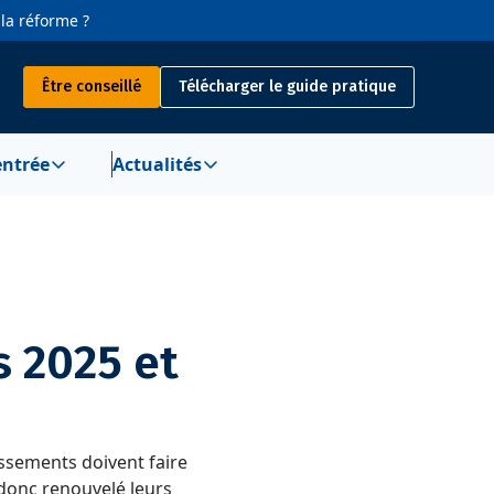
 la réforme ?
S'abonner à la newsletter
03 88 39 17 07
Être conseillé
Télécharger le guide pratique
entrée
Actualités
 2025 et
lissements doivent faire
 donc renouvelé leurs