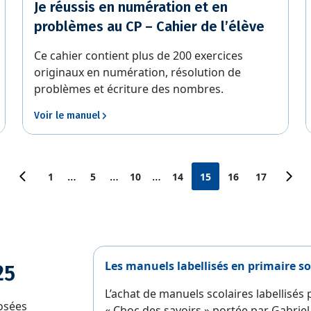
Je réussis en numération et en
problèmes au CP – Cahier de l’élève
Ce cahier contient plus de 200 exercices
originaux en numération, résolution de
problèmes et écriture des nombres.
Voir le manuel
…
…
…
1
5
10
14
15
16
17
Les manuels labellisés en primaire son
25
L’achat de manuels scolaires labellisés 
osées
« Choc des savoirs » portée par Gabriel A