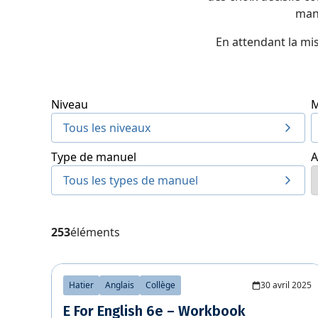
man
En attendant la mi
Niveau
M
Tous les niveaux
Type de manuel
A
Tous les types de manuel
253
éléments
Hatier
Anglais
Collège
30 avril 2025
E For English 6e – Workbook