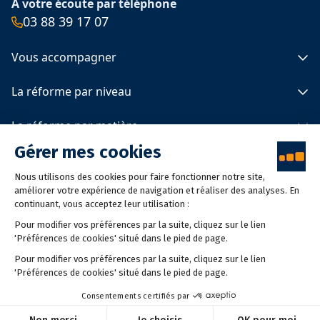
À votre écoute par téléphone
03 88 39 17 07
Vous accompagner
Spécimens 2025 et 2026
La réforme par niveau
Le calendrier de la réforme
Les programmes officiels
Primaire
La réforme par matière
Actualités
Collège
Être conseillé
Lycée
Français
À propos de LDE
Mathématiques
Langues vivantes
Qui sommes-nous
Éducation à la vie affective, relationnelle et à la sexualité
2026 LDE © - Tous droits réservés
Mentions légales
Politique de confidentialité
Politique de cookies
Gestion des cookies
Conception
Agence Adeliom
Guide pratique